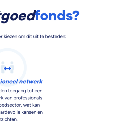
tgoed
fonds?
kiezen om dit uit te besteden:
sioneel netwerk
den toegang tot een
k van professionals
oedsector, wat kan
aardevolle kansen en
nzichten.