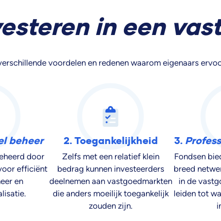
vesteren in een vas
verschillende voordelen en redenen waarom eigenaars ervoor 
el beheer
2. Toegankelijkheid
3.
Profes
eheerd door
Zelfs met een relatief klein
Fondsen bie
oor efficiënt
bedrag kunnen investeerders
breed netwer
eer en
deelnemen aan vastgoedmarkten
in de vastg
isatie.
die anders moeilijk toegankelijk
leiden tot w
zouden zijn.
i