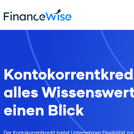
Home
Kredite
Kontokorrentkredit
Kontokorrentkredi
alles Wissenswer
einen Blick
Der Kontokorrentkredit bietet Unternehmen Flexibilität zu