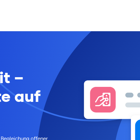
t –
te auf
r Begleichung offener