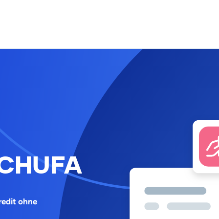
 SCHUFA
redit ohne