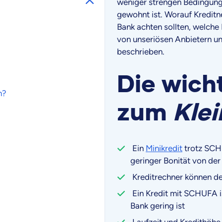
weniger strengen Bedingunge
gewohnt ist. Worauf Kredit
Bank achten sollten, welch
von unseriösen Anbietern un
beschrieben.
Die wich
h?
zum
Klei
Ein
Minikredit
trotz SCHU
geringer Bonität von de
Kreditrechner können de
Ein Kredit mit SCHUFA is
Bank gering ist
Laufzeit und Kredithöhe 