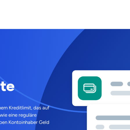
te
nem Kreditlimit, das auf
 wie eine reguläre
geben Kontoinhaber Geld