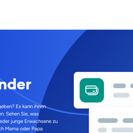
inder
geben? Es kann ihnen
n. Sehen Sie, was
h jeder junge Erwachsene zu
rch Mama oder Papa