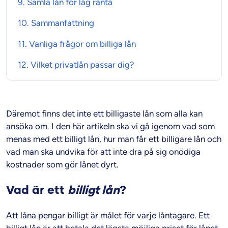
9.
Samla lån
för låg ränta
10.
Sammanfattning
11. Vanliga frågor om
billiga lån
12. Vilket
privatlån
passar dig?
Däremot finns det inte ett billigaste lån som alla kan
ansöka om. I den här artikeln ska vi gå igenom vad som
menas med ett billigt lån, hur man får ett billigare lån och
vad man ska undvika för att inte dra på sig onödiga
kostnader som gör lånet dyrt.
Vad är ett
billigt lån
?
Att låna pengar billigt är målet för varje låntagare. Ett
billigt lån är att betala det lägsta möjliga priset för lånet