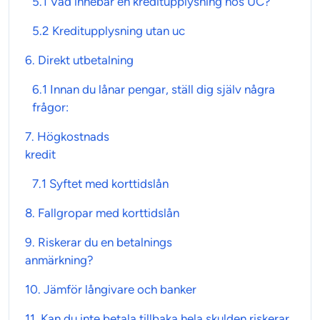
5.1 Vad innebär en kreditupplysning hos UC?
5.2 Kreditupplysning utan uc
6.
Direkt utbetalning
6.1 Innan du lånar pengar, ställ dig själv några
frågor:
7.
Högkostnads
kredit
7.1 Syftet med korttidslån
8. Fallgropar med
korttidslån
9. Riskerar du en
betalnings
anmärkning
?
10. Jämför
långivare
och banker
11. Kan du inte betala tillbaka hela skulden riskerar