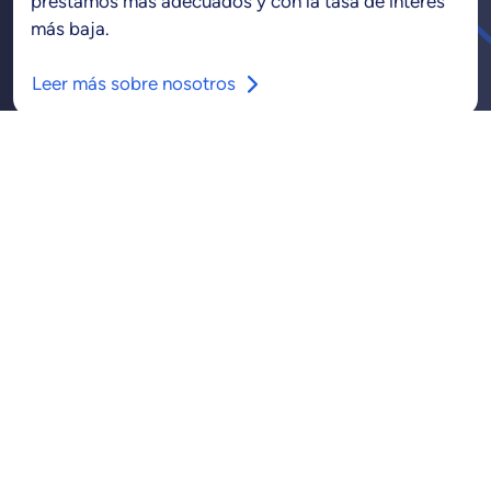
préstamos más adecuados y con la tasa de interés
más baja.
Leer más sobre nosotros
Compare creditcards
0
Comparar
¿Quiénes somos
Español
Change language